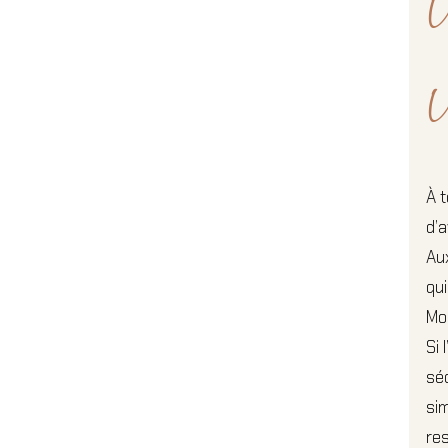
U
U
À t
d’
Au
qu
Mon
Si 
séd
si
res