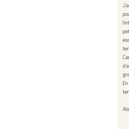
J’a
pou
l’i
pet
ess
ten
Car
d’a
gr
En 
ten
Alo